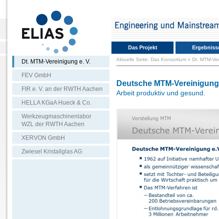
Das Projekt
Ergebniss
Aktuelle Seite:
Das Konsortium
»
Dt. MTM-Ver
Dt. MTM-Vereinigung e. V.
FEV GmbH
Deutsche MTM-Vereinigung 
FIR e. V. an der RWTH Aachen
Arbeit produktiv und gesund.
HELLA KGaA Hueck & Co.
Werkzeugmaschinenlabor
WZL der RWTH Aachen
XERVON GmbH
Zwiesel Kristallglas AG