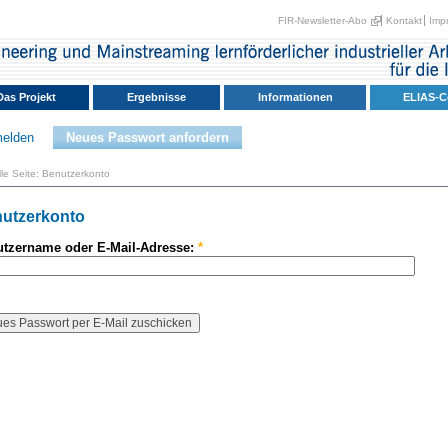
FIR-Newsletter-Abo
Kontakt
Imp
Das Projekt
Ergebnisse
Informationen
ELIAS-
elden
Neues Passwort anfordern
le Seite:
Benutzerkonto
utzerkonto
tzername oder E-Mail-Adresse:
*