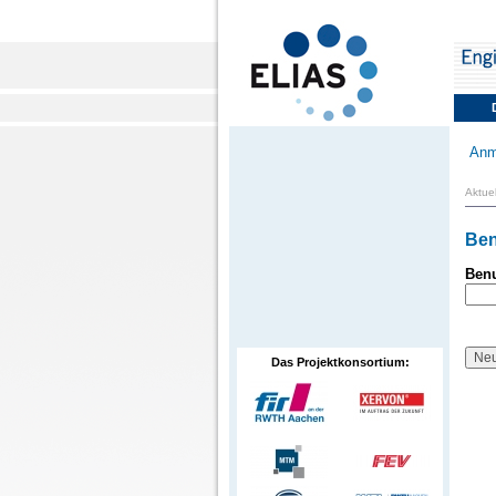
Anm
Aktuel
Ben
Benu
Das Projektkonsortium: