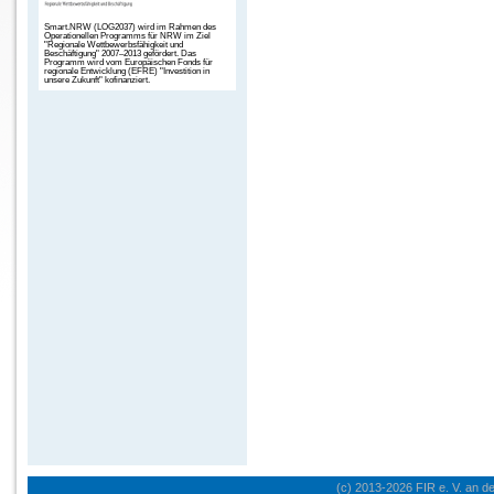
Smart.NRW (LOG2037) wird im Rahmen des
Operationellen Programms für NRW im Ziel
"Regionale Wettbewerbsfähigkeit und
Beschäftigung" 2007–2013 gefördert. Das
Programm wird vom Europäischen Fonds für
regionale Entwicklung (EFRE) "Investition in
unsere Zukunft" kofinanziert.
(c) 2013-2026 FIR e. V. a