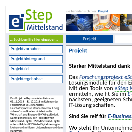
Sie befinden sich hier:
Projekt
Projekt
Projektvorhaben
Projekt
Projekthintergrund
Starker Mittelstand dank
Projektziel
Das
Forschungsprojekt eS
Projektergebnisse
Lösungsmodule für den E
Mit den Tools von
eStep 
ermitteln, wie fit Sie im
E
Das Projekt eStep wurde im Zeitraum
nächsten, geeigneten Schr
01.11.2013 – 31.10.2016 im Rahmen der
IT-Lösung schaffen.
Förderinitiative „eStandards:
Geschäftsprozesse standardisieren, Erfolg
sichern“ vom Bundesministerium für
Wirtschaft und Energie (BMWi) gefördert.
Sind Sie reif für
E-Busines
Damit gehört es zu den Projekten von
Mittelstand-Digital. Mit Mittelstand-Digital
unterstützt das BMWi die Digitalisierung in
Wo steht Ihr Unternehmen
kleinen und mittleren Unternehmen und dem
Handwerk.