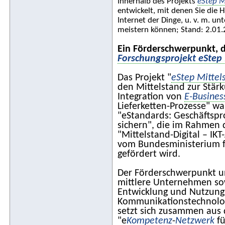
Innerhalb des Projekts
eStep M
entwickelt, mit denen Sie die 
Internet der Dinge, u. v. m. un
meistern können; Stand: 2.01.
Ein Förderschwerpunkt, d
Forschungsprojekt eStep 
Das Projekt "
eStep Mittel
den Mittelstand zur Stär
Integration von
E-Busines
Lieferketten-Prozesse" war
"eStandards: Geschäftspro
sichern", die im Rahmen
"Mittelstand-Digital – IK
vom Bundesministerium f
gefördert wird.
Der Förderschwerpunkt un
mittlere Unternehmen so
Entwicklung und Nutzung
Kommunikationstechnologi
setzt sich zusammen aus 
"e
Kompetenz
-
Netzwerk
fü