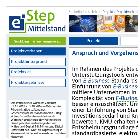
Sie befinden sich hier:
Projekt
>
Projektvorhab
Projekt
Projektvorhaben
Anspruch und Vorgehen
Projekthintergrund
Im Rahmen des Projekts
Projektziel
Unterstützungstools entwi
von
E-Business
-Standards
Projektergebnisse
Einführung von
E-Busines
mittlere Unternehmen in 
Komplexität von
E-Busine
Das Projekt eStep wurde im Zeitraum
besser einzuschätzen. U
01.11.2013 – 31.10.2016 im Rahmen der
einer Einführung von Sta
Förderinitiative „eStandards:
Geschäftsprozesse standardisieren, Erfolg
Investitionsbedarf und Kn
sichern“ vom Bundesministerium für
Wirtschaft und Energie (BMWi) gefördert.
bewerten. KMU erhalten e
Damit gehört es zu den Projekten von
Entscheidungsgrundlage f
Mittelstand-Digital. Mit Mittelstand-Digital
unterstützt das BMWi die Digitalisierung in
standardbasierte, elektro
kleinen und mittleren Unternehmen und dem
Handwerk.