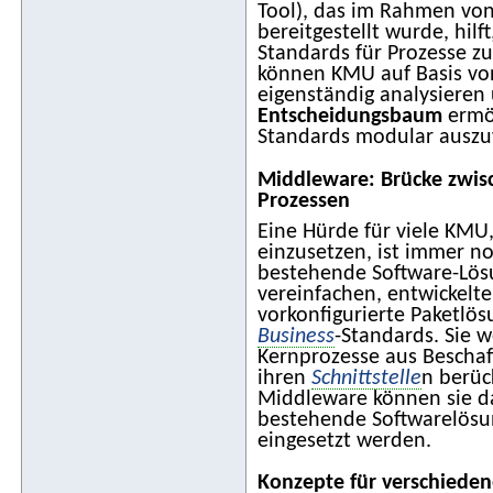
Tool), das im Rahmen vo
bereitgestellt wurde, hilf
Standards für Prozesse zu
können KMU auf Basis von
eigenständig analysieren
Entscheidungsbaum
ermö
Standards modular auszu
Middleware: Brücke zwi
Prozessen
Eine Hürde für viele KMU
einzusetzen, ist immer no
bestehende Software-Lös
vereinfachen, entwickelt
vorkonfigurierte Paketlö
Business
-Standards. Sie w
Kernprozesse aus Beschaf
ihren
Schnittstelle
n berück
Middleware können sie da
bestehende Softwarelösun
eingesetzt werden.
Konzepte für verschiede