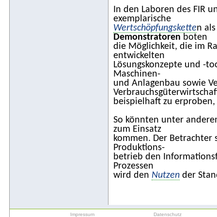
In den Laboren des FIR 
exemplarische
Wertschöpfungskette
n al
Demonstratoren
boten
die Möglichkeit, die im
entwickelten
Lösungskonzepte und -to
Maschinen-
und Anlagenbau sowie Ve
Verbrauchsgüterwirtschaf
beispielhaft zu erproben
So könnten unter anderem
zum Einsatz
kommen. Der Betrachter s
Produktions-
betrieb den Informationsfl
Prozessen
wird den
Nutzen
der Stan
Impressum
Datenschutz