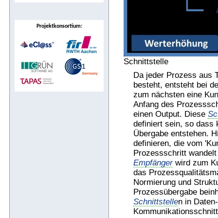
Projektkonsortium:
Schnittstelle
Da jeder Prozess aus T
besteht, entsteht bei 
zum nächsten eine Ku
Anfang des Prozesssch
einen Output. Diese
Sc
definiert sein, so dass
Übergabe entstehen. Hi
definieren, die vom 'K
Prozessschritt wandel
Empfänger
wird zum K
das Prozessqualitätsm
Normierung und Struktu
Prozessübergabe beinhal
Schnittstelle
n in Daten
Kommunikationsschnittst