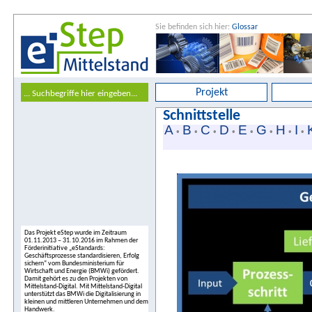
Sie befinden sich hier:
Glossar
Projekt
Schnittstelle
A
B
C
D
E
G
H
I
•
•
•
•
•
•
•
•
Das Projekt eStep wurde im Zeitraum
01.11.2013 – 31.10.2016 im Rahmen der
Förderinitiative „eStandards:
Geschäftsprozesse standardisieren, Erfolg
sichern“ vom Bundesministerium für
Wirtschaft und Energie (BMWi) gefördert.
Damit gehört es zu den Projekten von
Mittelstand-Digital. Mit Mittelstand-Digital
unterstützt das BMWi die Digitalisierung in
kleinen und mittleren Unternehmen und dem
Handwerk.