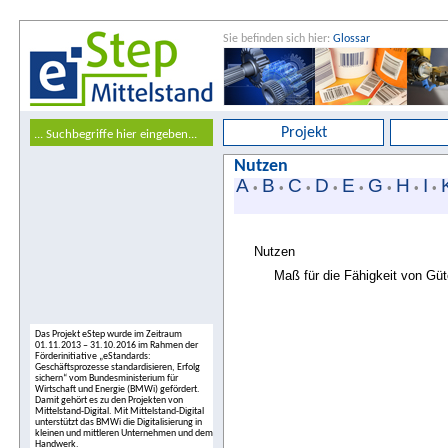
Sie befinden sich hier:
Glossar
Projekt
Nutzen
A
B
C
D
E
G
H
I
•
•
•
•
•
•
•
•
Nutzen
Maß für die Fähigkeit von Güt
Das Projekt eStep wurde im Zeitraum
01.11.2013 – 31.10.2016 im Rahmen der
Förderinitiative „eStandards:
Geschäftsprozesse standardisieren, Erfolg
sichern“ vom Bundesministerium für
Wirtschaft und Energie (BMWi) gefördert.
Damit gehört es zu den Projekten von
Mittelstand-Digital. Mit Mittelstand-Digital
unterstützt das BMWi die Digitalisierung in
kleinen und mittleren Unternehmen und dem
Handwerk.