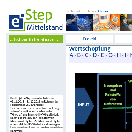
Sie befinden sich hier:
Glossar
Projekt
Wertschöpfung
A
B
C
D
E
G
H
I
•
•
•
•
•
•
•
•
Das Projekt eStep wurde im Zeitraum
01.11.2013 – 31.10.2016 im Rahmen der
Förderinitiative „eStandards:
Geschäftsprozesse standardisieren, Erfolg
sichern“ vom Bundesministerium für
Wirtschaft und Energie (BMWi) gefördert.
Damit gehört es zu den Projekten von
Mittelstand-Digital. Mit Mittelstand-Digital
unterstützt das BMWi die Digitalisierung in
kleinen und mittleren Unternehmen und dem
Handwerk.